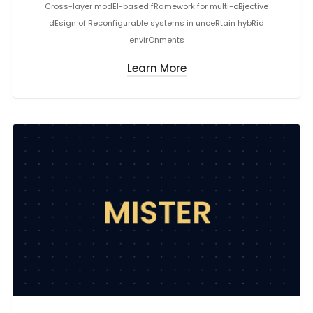
Cross-layer modEl-based fRamework for multi-oBjective
dEsign of Reconfigurable systems in unceRtain hybRid
envirOnments
Learn More