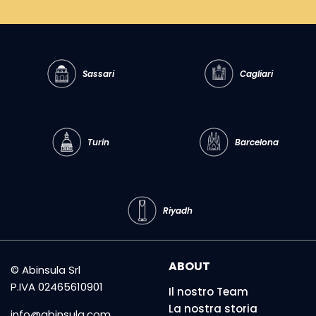
Sassari
Cagliari
Turin
Barcelona
Riyadh
ABOUT
© Abinsula Srl
P.IVA 02465610901
Il nostro Team
La nostra storia
info@abinsula.com