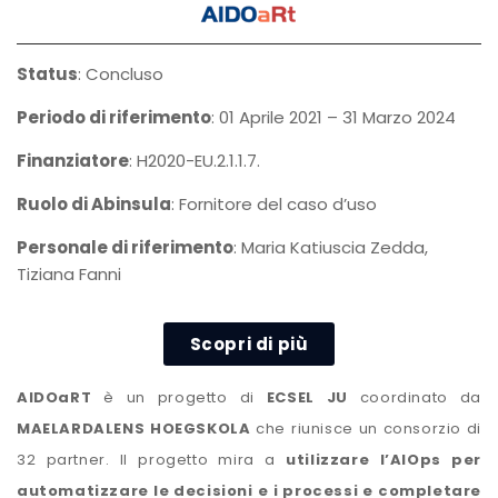
Status
: Concluso
Periodo di riferimento
:
01 Aprile 2021 – 31 Marzo 2024
Finanziatore
:
H2020-EU.2.1.1.7.
Ruolo di Abinsula
: Fornitore del caso d’uso
Personale di riferimento
: Maria Katiuscia Zedda,
Tiziana Fanni
Scopri di più
AIDOaRT
è un progetto di
ECSEL JU
coordinato da
MAELARDALENS HOEGSKOLA
che riunisce un consorzio di
32 partner. Il progetto mira a
utilizzare l’AIOps per
automatizzare le decisioni e i processi e completare