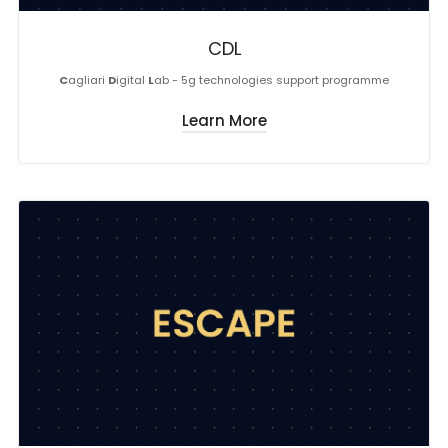
CDL
C
agliari
D
igital
L
ab - 5g technologies support programme
Learn More