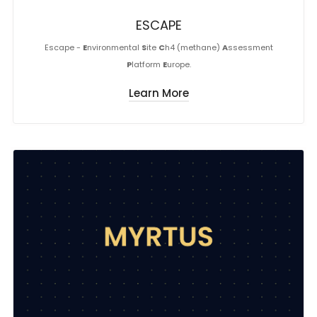
ESCAPE
Escape -
E
nvironmental
S
ite
C
h4 (methane)
A
ssessment
P
latform
E
urope.
Learn More