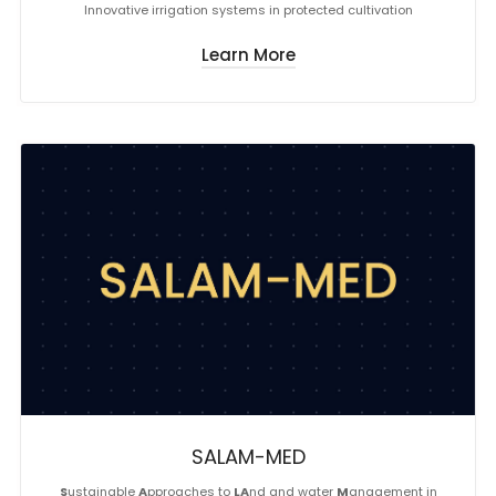
Innovative irrigation systems in protected cultivation
Learn More
SALAM-MED
S
ustainable
A
pproaches to
LA
nd and water
M
anagement in