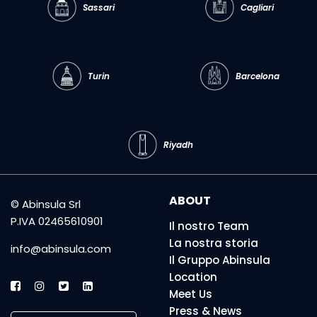
Sassari
Cagliari
Turin
Barcelona
Riyadh
ABOUT
© Abinsula Srl
P.IVA 02465610901
Il nostro Team
La nostra storia
info@abinsula.com
Il Gruppo Abinsula
Location
Meet Us
Press & News