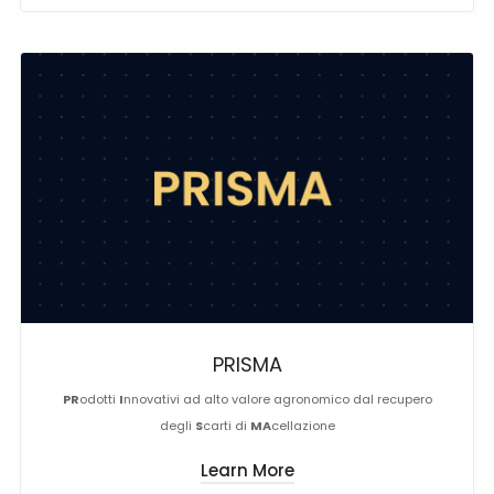
PRISMA
PR
odotti
I
nnovativi ad alto valore agronomico dal recupero
degli
S
carti di
MA
cellazione
Learn More