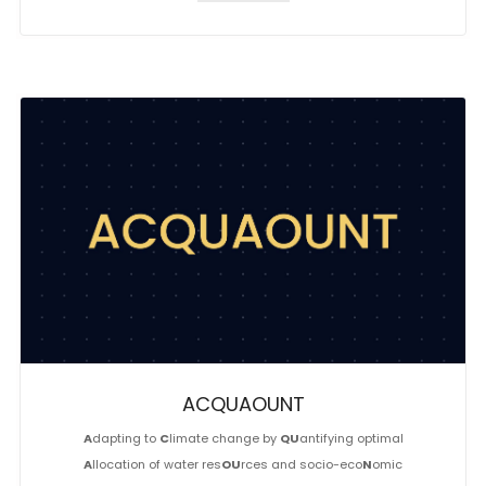
ACQUAOUNT
A
dapting to
C
limate change by
QU
antifying optimal
A
llocation of water res
OU
rces and socio-eco
N
omic