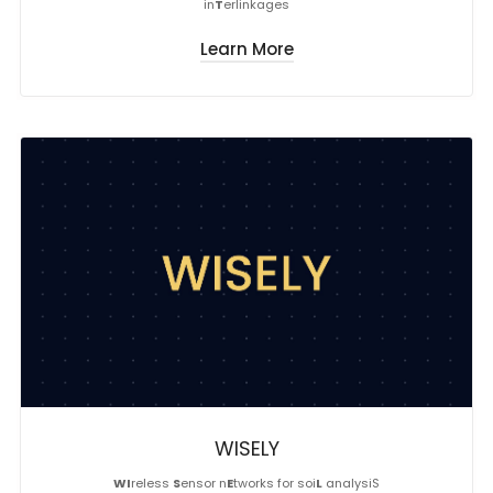
in
T
erlinkages
Learn More
WISELY
WI
reless
S
ensor n
E
tworks for soi
L
analysiS