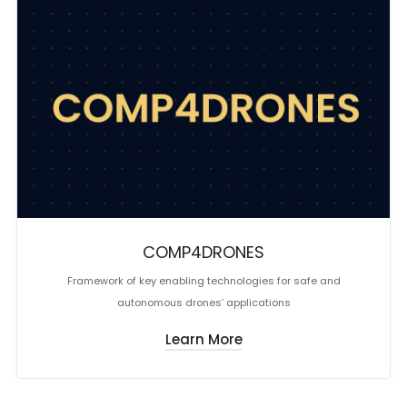
COMP4DRONES
Framework of key enabling technologies for safe and
autonomous drones’ applications
Learn More