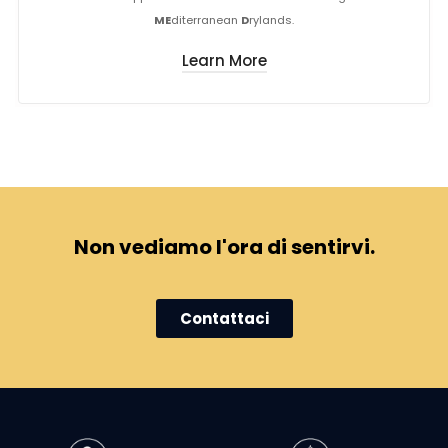
ME
diterranean
D
rylands.
Learn More
Non vediamo l'ora di sentirvi.
Contattaci